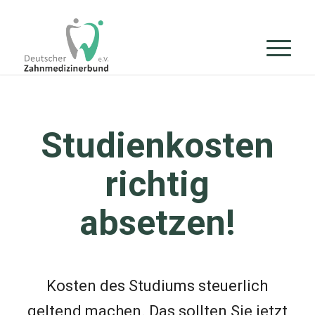
Zum
Zur
Inhalt
Navigation
springen
springen
Studienkosten
richtig
absetzen!
Kosten des Studiums steuerlich
geltend machen. Das sollten Sie jetzt