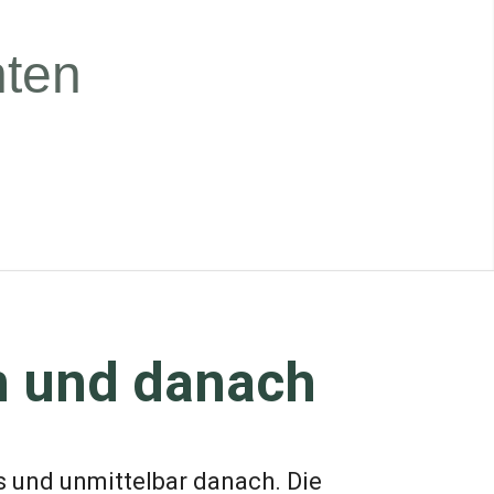
n
t
e
n
m und danach
 und unmittelbar danach. Die