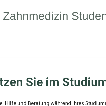
Z
a
h
n
m
e
d
i
z
i
n
S
t
u
d
e
ützen Sie im Studiu
, Hilfe und Beratung während Ihres Studiums