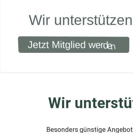
W
i
r
u
n
t
e
r
s
t
ü
t
z
e
n
J
e
t
z
t
M
i
t
g
l
i
e
d
w
e
r
d
e
n
Wir unterst
Besonders günstige Angebote