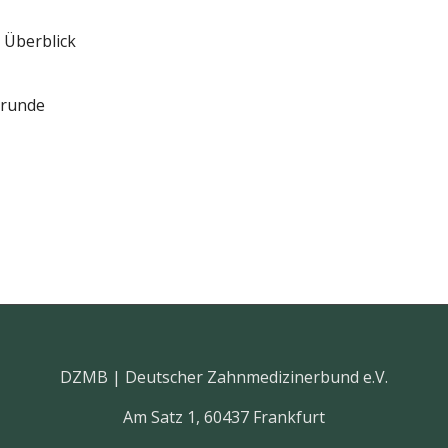
 Überblick
srunde
DZMB | Deutscher Zahnmedizinerbund e.V.
Am Satz 1, 60437 Frankfurt