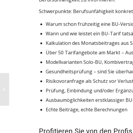
Schwerpunkte: Berufsunfähigkeit konkret
Warum schon frühzeitig eine BU-Vers
Wann und wie leistet ein BU-Tarif tatsä
Kalkulation des Monatsbeitrages aus Si
Über 50 Tarifangebote am Markt – Au
Modellvarianten Solo-BU, Kombivertra
Gesundheitsprüfung – sind Sie überha
Risikovoranfrage als Schutz vor Verlus
Berufsunfähigkeits­
versicherung trotz
Prüfung, Einbindung und/oder Ergänz
Erkrankung – ein
Kurzwebin...
Ausbaumöglichkeiten erstklassiger BU-
Echte Beiträge, echte Berechnungen
Profitieren Sie von den Profis