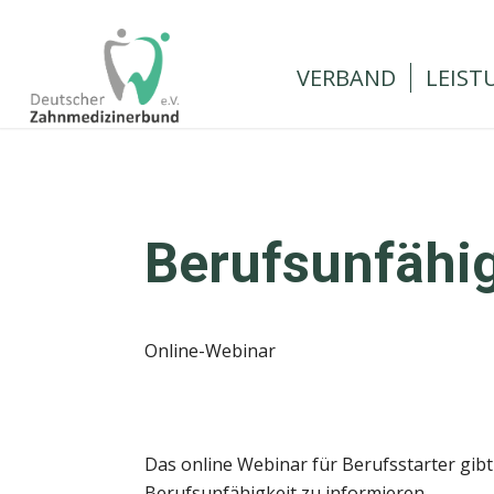
Zum
Zur
Inhalt
Navigation
springen
springen
VERBAND
LEIST
Berufsunfähig
Online-Webinar
Das online Webinar für Berufsstarter gibt
Berufsunfähigkeit zu informieren.