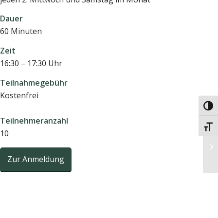
Dauer
60 Minuten
Zeit
16:30 – 17:30 Uhr
Teilnahmegebühr
Kostenfrei
Umsc
Teilnehmeranzahl
Schri
10
Zur Anmeldung